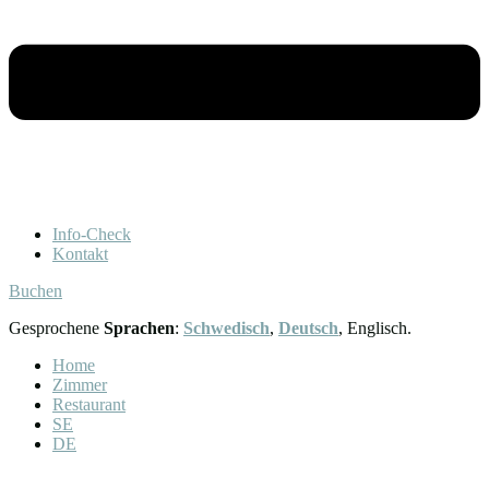
Info-Check
Kontakt
Buchen
Gesprochene
Sprachen
:
Schwedisch
,
Deutsch
, Englisch.​
Home
Zimmer
Restaurant
SE
DE